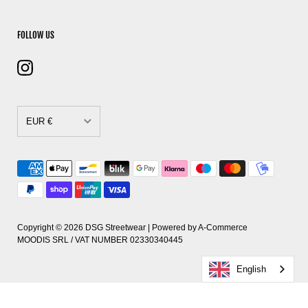
FOLLOW US
EUR €
CAD $
DKK kr.
EUR €
GBP £
Copyright © 2026
DSG Streetwear
| Powered by
A-Commerce
MOODIS SRL / VAT NUMBER 02330340445
HUF Ft
English
PLN zł
RON Lei